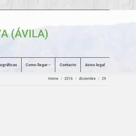
Search:
A (ÁVILA)
tográficas
Como llegar
Contacto
Aviso legal
You are here:
Home
2016
diciembre
29