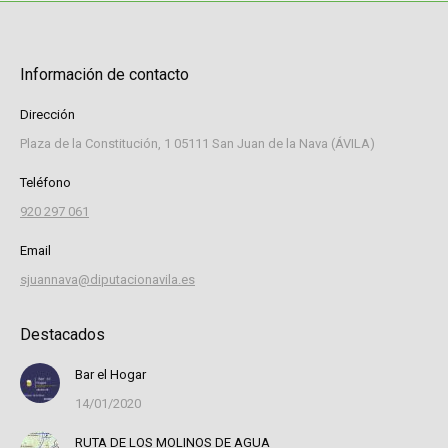
Información de contacto
Dirección
Plaza de la Constitución, 1 05111 San Juan de la Nava (ÁVILA)
Teléfono
920 297 061
Email
sjuannava@diputacionavila.es
Destacados
Bar el Hogar
14/01/2020
RUTA DE LOS MOLINOS DE AGUA