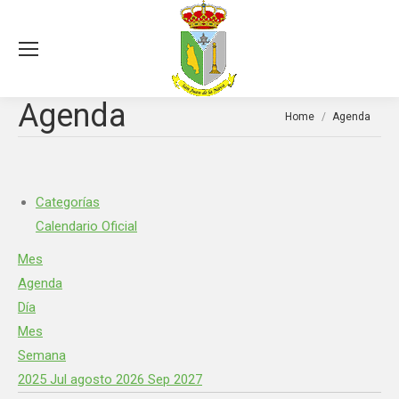
Sea
Agenda
You are here:
Home
Agenda
Categorías
Calendario Oficial
Mes
Agenda
Día
Mes
Semana
2025
Jul
agosto 2026
Sep
2027