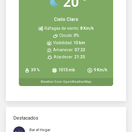
20
Cielo Claro
Ráfagas de viento:
8 Km/h
Clouds:
0%
Visibilidad:
10 km
Amanecer:
07:23
Atardecer:
21:25
39 %
1015 mb
9 Km/h
Weather from OpenWeatherMap
Destacados
Bar el Hogar