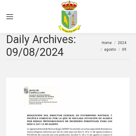
Sea
Daily Archives:
You are here:
Home
2024
09/08/2024
agosto
09