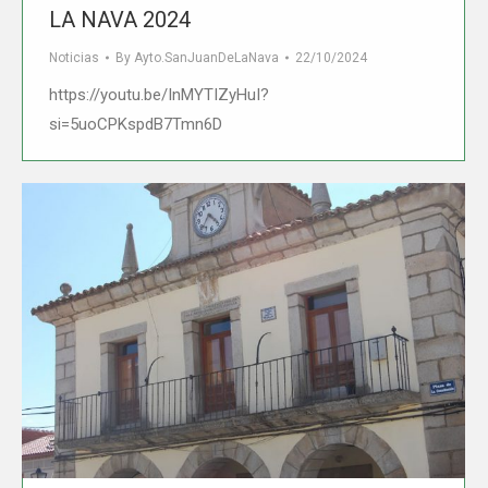
LA NAVA 2024
Noticias
By
Ayto.SanJuanDeLaNava
22/10/2024
https://youtu.be/InMYTIZyHuI?
si=5uoCPKspdB7Tmn6D