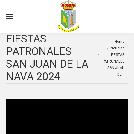
Sea
FIESTAS
You are here:
Home
PATRONALES
Noticias
FIESTAS
SAN JUAN DE LA
PATRONALES
SAN JUAN
NAVA 2024
DE…