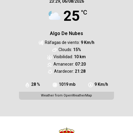
23:29,
06/08/2026
25
°C
Algo De Nubes
Ráfagas de viento:
9 Km/h
Clouds:
15%
Visibilidad:
10 km
Amanecer:
07:20
Atardecer:
21:28
28 %
1019 mb
9 Km/h
Weather from OpenWeatherMap