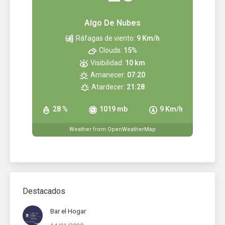
Algo De Nubes
Ráfagas de viento:
9 Km/h
Clouds:
15%
Visibilidad:
10 km
Amanecer:
07:20
Atardecer:
21:28
28 %
1019 mb
9 Km/h
Weather from OpenWeatherMap
Destacados
Bar el Hogar