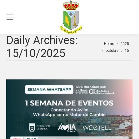
Sea
Daily Archives:
You are here:
Home
2025
15/10/2025
octubre
15