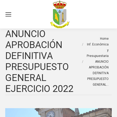
Sea
ANUNCIO
You are here:
Home
APROBACIÓN
Inf. Económica
y
DEFINITIVA
Presupuestaria
ANUNCIO
PRESUPUESTO
APROBACIÓN
DEFINITIVA
GENERAL
PRESUPUESTO
GENERAL…
EJERCICIO 2022