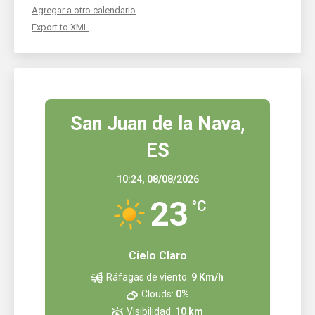
Agregar a otro calendario
Export to XML
San Juan de la Nava,
ES
10:24,
08/08/2026
23
°C
Cielo Claro
Ráfagas de viento:
9 Km/h
Clouds:
0%
Visibilidad:
10 km