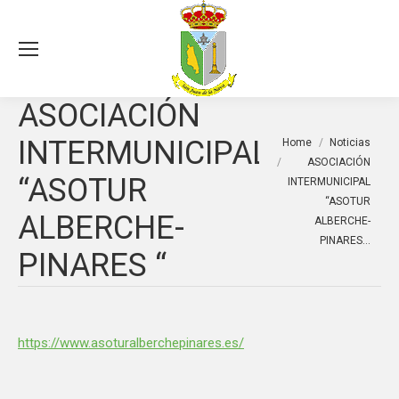
Sea
ASOCIACIÓN
You are here:
INTERMUNICIPAL
Home
Noticias
ASOCIACIÓN
“ASOTUR
INTERMUNICIPAL
“ASOTUR
ALBERCHE-
ALBERCHE-
PINARES…
PINARES “
https://www.asoturalberchepinares.es/