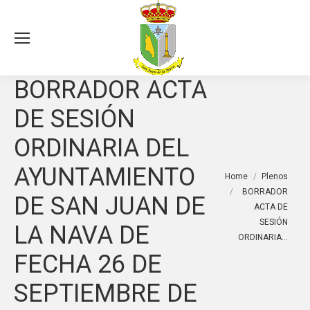
Sea
BORRADOR ACTA
DE SESIÓN
ORDINARIA DEL
AYUNTAMIENTO
You are here:
Home
Plenos
BORRADOR
DE SAN JUAN DE
ACTA DE
SESIÓN
LA NAVA DE
ORDINARIA…
FECHA 26 DE
SEPTIEMBRE DE