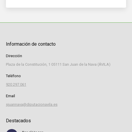
Información de contacto
Dirección
Plaza de la Constitución, 1 05111 San Juan de la Nava (ÁVILA)
Teléfono
920 297 061
Email
sjuannava@diputacionavila.es
Destacados