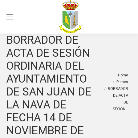
Sea
BORRADOR DE
ACTA DE SESIÓN
ORDINARIA DEL
You are here:
AYUNTAMIENTO
Home
Plenos
DE SAN JUAN DE
BORRADOR
DE ACTA
LA NAVA DE
DE
SESIÓN…
FECHA 14 DE
NOVIEMBRE DE