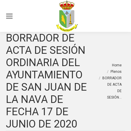
Sea
BORRADOR DE
ACTA DE SESIÓN
ORDINARIA DEL
You are here:
Home
AYUNTAMIENTO
Plenos
BORRADOR
DE SAN JUAN DE
DE ACTA
DE
LA NAVA DE
SESIÓN…
FECHA 17 DE
JUNIO DE 2020