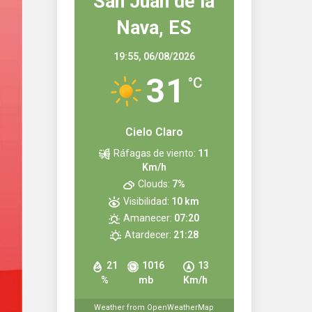
San Juan de la
Nava, ES
19:55,
06/08/2026
31
°C
Cielo Claro
Ráfagas de viento:
11
Km/h
Clouds:
7%
Visibilidad:
10 km
Amanecer:
07:20
Atardecer:
21:28
21
1016
13
%
mb
Km/h
Weather from OpenWeatherMap