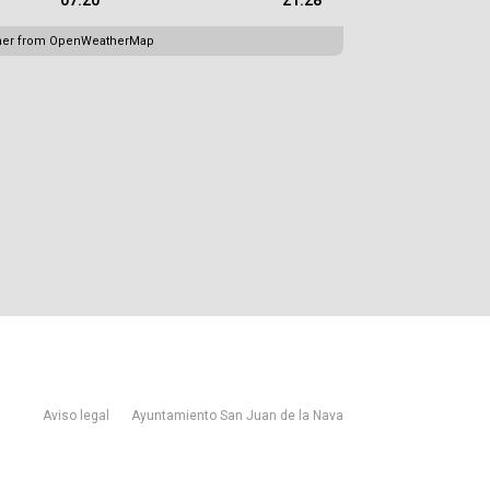
07:20
21:28
her from OpenWeatherMap
Aviso legal
Ayuntamiento San Juan de la Nava