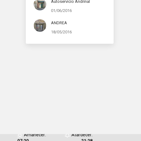
Autoservicio Andrinal
01/06/2016
ANDREA
18/05/2016
Humedad:
21 %
Presión:
1016
/08/2026
mb
Viento:
13
Ráfagas de
Km/h
viento:
11 Km/h
Clouds:
7%
Visibilidad:
10
km
Amanecer:
Atardecer: