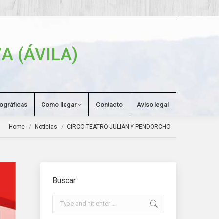
Search:
A (ÁVILA)
tográficas
Como llegar
Contacto
Aviso legal
You are here:
Home
Noticias
CIRCO-TEATRO JULIAN Y PENDORCHO
Buscar
Search: