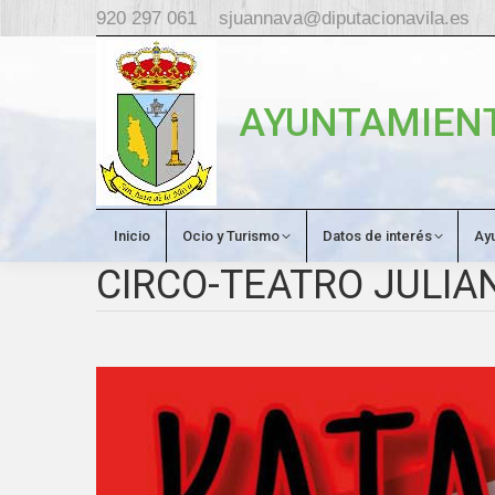
920 297 061
sjuannava@diputacionavila.es
AYUNTAMIENT
Inicio
Ocio y Turismo
Datos de interés
Ay
CIRCO-TEATRO JULIA