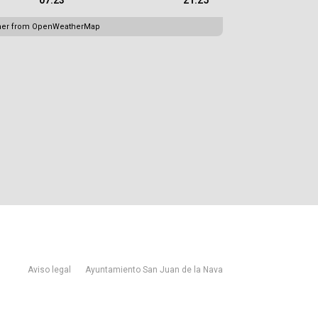
07:23
21:25
her from OpenWeatherMap
Aviso legal
Ayuntamiento San Juan de la Nava