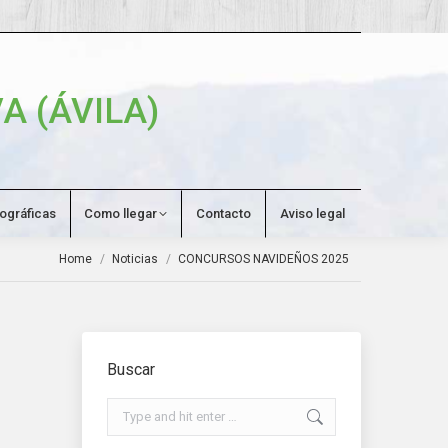
Search:
A (ÁVILA)
tográficas
Como llegar
Contacto
Aviso legal
You are here:
Home
Noticias
CONCURSOS NAVIDEÑOS 2025
Buscar
Search: