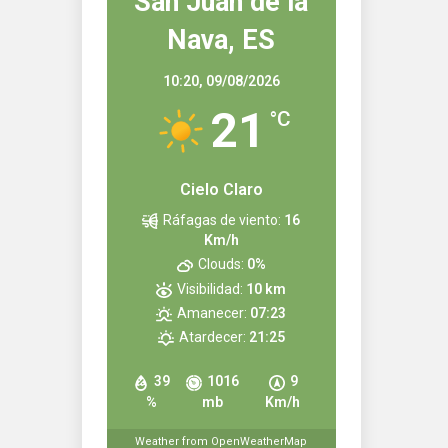
San Juan de la
Nava, ES
10:20,
09/08/2026
21
°C
Cielo Claro
Ráfagas de viento:
16
Km/h
Clouds:
0%
Visibilidad:
10 km
Amanecer:
07:23
Atardecer:
21:25
39
1016
9
%
mb
Km/h
Weather from OpenWeatherMap