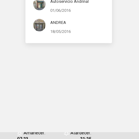
Autoservicio Andrinal
01/06/2016
ANDREA
18/05/2016
Humedad:
39 %
Presión:
1016
/08/2026
mb
Viento:
9 Km/h
Ráfagas de
viento:
16 Km/h
Clouds:
0%
Visibilidad:
10
km
Amanecer:
Atardecer: