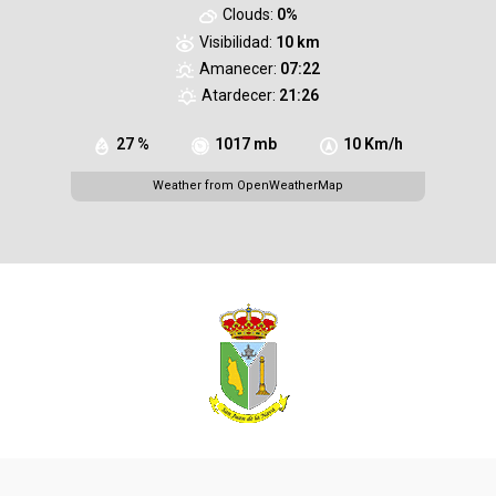
Clouds:
0%
Visibilidad:
10 km
Amanecer:
07:22
Atardecer:
21:26
27 %
1017 mb
10 Km/h
Weather from OpenWeatherMap
Inferior izq
Ayuntamiento San Juan de la Nava