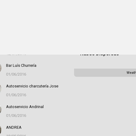
acados
San Juan de la
Bar el Hogar
18:48,
08
Nava, ES
14/01/2020
32
°C
RUTA DE LOS MOLINOS DE
AGUA
Nubes Dispersas
12/07/2016
Bar Luís Churrería
Weat
01/06/2016
Autoservicio charcutería Jose
01/06/2016
Autoservicio Andrinal
01/06/2016
ANDREA