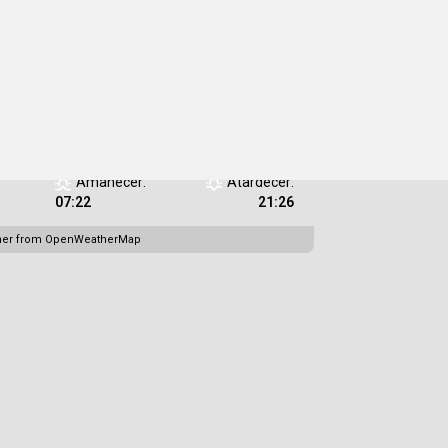
Humedad:
18 %
Presión:
1012
/08/2026
mb
Viento:
19
Ráfagas de
Km/h
viento:
24 Km/h
Clouds:
39%
Visibilidad:
10
km
Amanecer:
Atardecer:
07:22
21:26
her from OpenWeatherMap