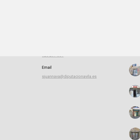
Información de contacto
Dest
Dirección
Plaza de la Constitución, 1 05111 San
Juan de la Nava (ÁVILA)
Teléfono
920 297 061
Email
sjuannava@diputacionavila.es