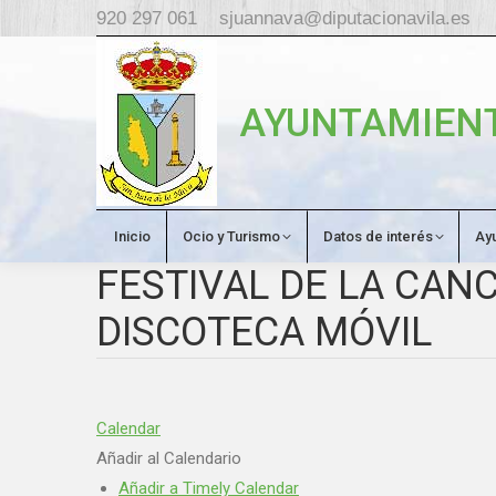
920 297 061
sjuannava@diputacionavila.es
AYUNTAMIENT
Inicio
Ocio y Turismo
Datos de interés
Ay
FESTIVAL DE LA CAN
DISCOTECA MÓVIL
Calendar
Añadir al Calendario
Añadir a Timely Calendar