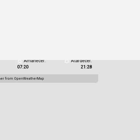
Humedad:
27 %
Presión:
1019
/08/2026
mb
Viento:
9 Km/h
Ráfagas de
viento:
9 Km/h
Clouds:
15%
Visibilidad:
10
km
Amanecer:
Atardecer:
07:20
21:28
her from OpenWeatherMap