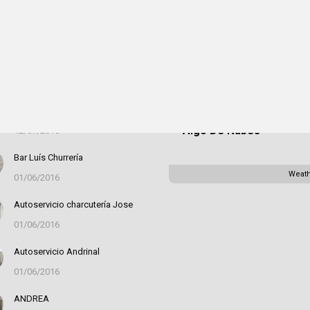
acados
San Juan de la
Bar el Hogar
22:54,
06
Nava, ES
14/01/2020
26
°C
RUTA DE LOS MOLINOS DE
AGUA
Algo De Nubes
12/07/2016
Bar Luís Churrería
Weat
01/06/2016
Autoservicio charcutería Jose
01/06/2016
Autoservicio Andrinal
01/06/2016
ANDREA