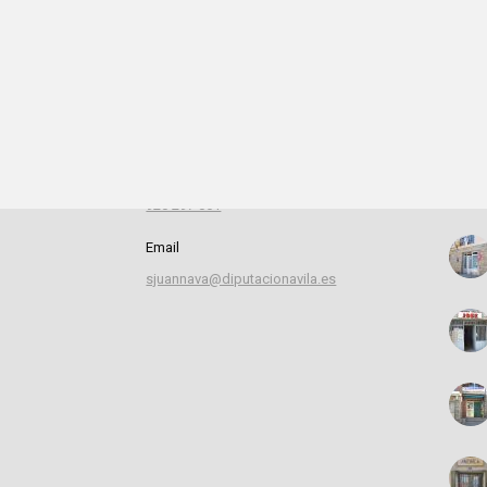
Información de contacto
Dest
Dirección
Plaza de la Constitución, 1 05111 San
Juan de la Nava (ÁVILA)
Teléfono
920 297 061
Email
sjuannava@diputacionavila.es