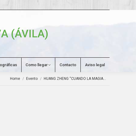
Search:
A (ÁVILA)
tográficas
Como llegar
Contacto
Aviso legal
You are here:
Home
Evento
HUANG ZHENG “CUANDO LA MAGIA…