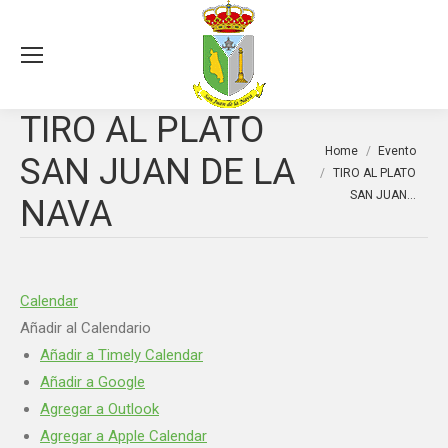
Sea
TIRO AL PLATO
You are here:
Home
Evento
SAN JUAN DE LA
TIRO AL PLATO
SAN JUAN…
NAVA
Calendar
Añadir al Calendario
Añadir a Timely Calendar
Añadir a Google
Agregar a Outlook
Agregar a Apple Calendar