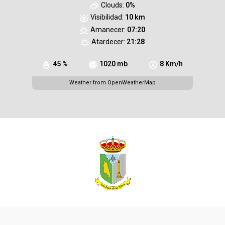
Clouds:
0%
Visibilidad:
10 km
Amanecer:
07:20
Atardecer:
21:28
45 %
1020 mb
8 Km/h
Weather from OpenWeatherMap
Inferior izq
Ayuntamiento San Juan de la Nava