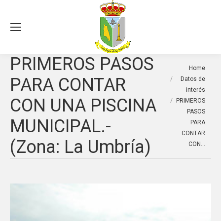
Sea
PRIMEROS PASOS
You are here:
Home
PARA CONTAR
Datos de
interés
CON UNA PISCINA
PRIMEROS
PASOS
MUNICIPAL.-
PARA
CONTAR
(Zona: La Umbría)
CON…