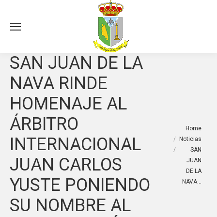
Sea
SAN JUAN DE LA
NAVA RINDE
HOMENAJE AL
ÁRBITRO
You are here:
Home
INTERNACIONAL
Noticias
SAN
JUAN CARLOS
JUAN
DE LA
YUSTE PONIENDO
NAVA…
SU NOMBRE AL