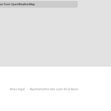
her from OpenWeatherMap
Aviso legal
Ayuntamiento San Juan de la Nava