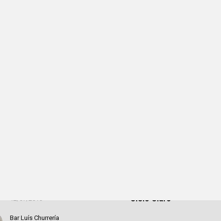
acados
San Juan de la
Bar el Hogar
02:31,
06
Nava, ES
14/01/2020
21
°C
RUTA DE LOS MOLINOS DE
AGUA
Cielo Claro
12/07/2016
Bar Luís Churrería