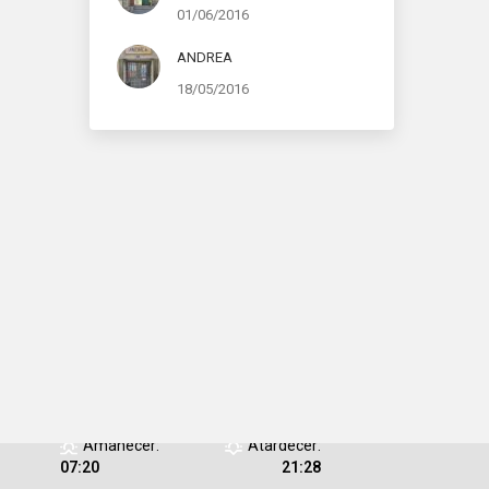
01/06/2016
ANDREA
18/05/2016
Humedad:
41 %
Presión:
1019
/08/2026
mb
Viento:
9 Km/h
Ráfagas de
viento:
8 Km/h
Clouds:
0%
Visibilidad:
10
km
Amanecer:
Atardecer:
07:20
21:28