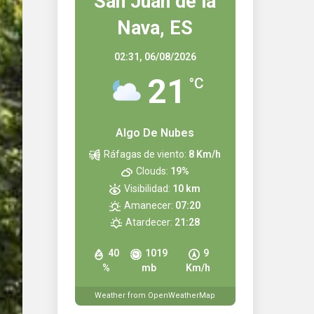
San Juan de la
Nava, ES
02:31,
06/08/2026
21
°C
Algo De Nubes
Ráfagas de viento:
8 Km/h
Clouds:
19%
Visibilidad:
10 km
Amanecer:
07:20
Atardecer:
21:28
40
1019
9
%
mb
Km/h
Weather from OpenWeatherMap