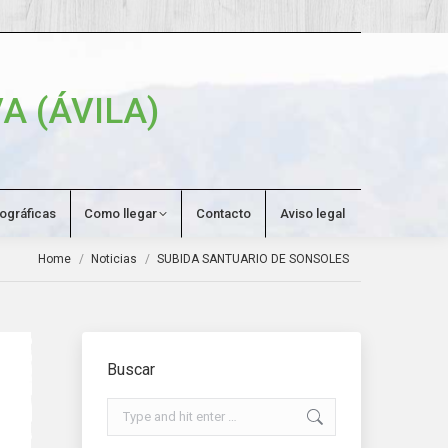
Search:
A (ÁVILA)
tográficas
Como llegar
Contacto
Aviso legal
You are here:
Home
Noticias
SUBIDA SANTUARIO DE SONSOLES
Buscar
Search: