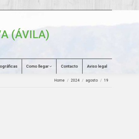
Search:
A (ÁVILA)
tográficas
Como llegar
Contacto
Aviso legal
You are here:
Home
2024
agosto
19